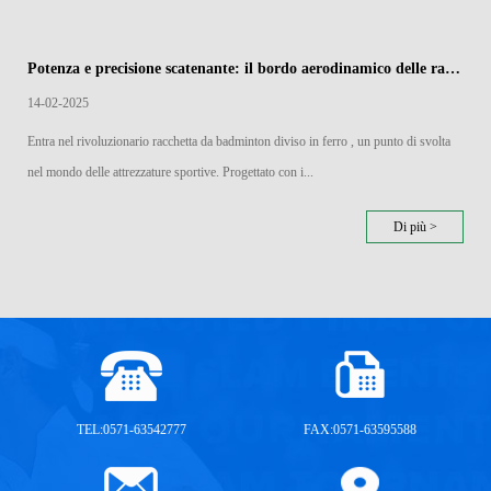
Potenza e precisione scatenante: il bordo aerodinamico delle racchette di badminton divise in ferro
14-02-2025
Entra nel rivoluzionario racchetta da badminton diviso in ferro , un punto di svolta
nel mondo delle attrezzature sportive. Progettato con i...
Di più >
TEL:0571-63542777
FAX:0571-63595588