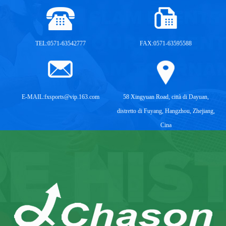
TEL:0571-63542777
FAX:0571-63595588
E-MAIL:
fxsports@vip.163.com
58 Xingyuan Road, città di Dayuan,
distretto di Fuyang, Hangzhou, Zhejiang,
Cina