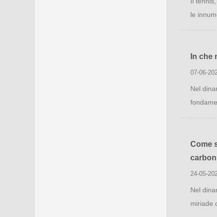
Il tennis
le innume
In che 
07-06-20
Nel dina
fondament
Come si
carbon
24-05-20
Nel dina
miriade d