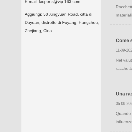
E-mail:
fxsports@vip.163.com
Racchett
Aggiungi:
58 Xingyuan Road, città di
materiali
Dayuan, distretto di Fuyang, Hangzhou,
Zhejiang, Cina
Come si
11-09-20
Nel valut
racchett
Una rac
05-09-20
Quando s
influenza