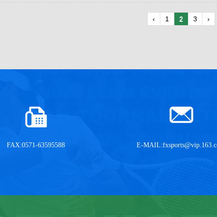
‹
1
2
3
›
FAX:0571-63595588
E-MAIL:
fxsports@vip.163.