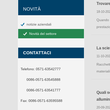
Trovare
NOVITÀ
18-10-20
Quando si
notizie aziendali
prestazio
Novità del settore
La scie
CONTATTACI
11-10-202
Racchett
Telefono:
0571-63542777
materiali
0086-0571-63545888
0086-0571-63541777
Quali s
allumin
Fax:
0086-0571-63595588
20-09-20