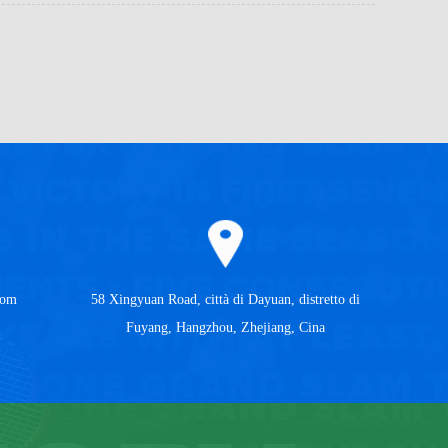
com
58 Xingyuan Road, città di Dayuan, distretto di
Fuyang, Hangzhou, Zhejiang, Cina