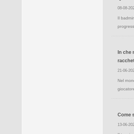
08-08-20
Il badmin
progressi
In che 
racchet
21-06-20
Nel mond
giocator
Come si
13-06-20