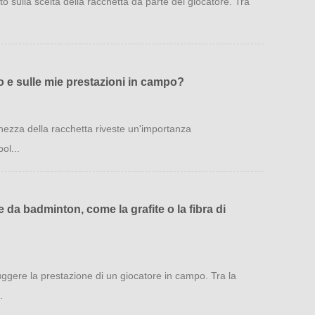
o sulla scelta della racchetta da parte del giocatore. Tra
co e sulle mie prestazioni in campo?
hezza della racchetta riveste un'importanza
ol...
e da badminton, come la grafite o la fibra di
ggere la prestazione di un giocatore in campo. Tra la
.