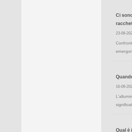
Ci sono
racchet
23-08-20
Confronta
emergono
Quando 
16-08-20
L'allumi
significa
Qual è 