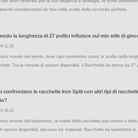
, uno sport venerato per la sua eleganza e strategia, fa molto affidament
revoli considerazioni da fare nella scelta della racchetta perfetta...
modo la lunghezza di 27 pollici influisce sul mio stile di gio
24 11:29
mico mondo del tennis, dove ogni centimetro conta, la scelta della lung
ale. Tra la miriade di opzioni disponibili, il Racchetta da tennis da 27 p
 confrontano le racchette Iron Split con altri tipi di racchett
io?
24 15:12
mico mondo del badminton, la scelta della racchetta può creare o distru
i opzioni disponibili, spiccano tre materiali: Racchette da badminton d..