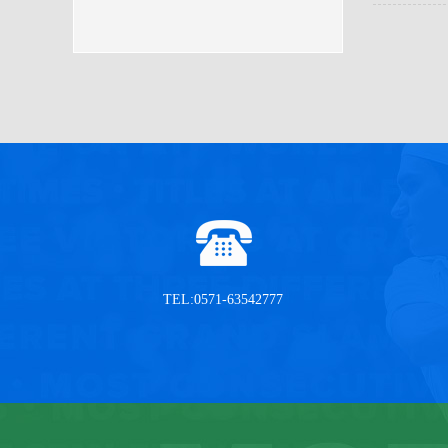
TEL:0571-63542777