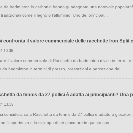
e da badminton in carbonio hanno guadagnato una notevole popolarità tra
 tradizionali come il legno o l'alluminio. Uno dei principal...
 confronta il valore commerciale delle racchette Iron Split c
24 10:36
are il valore commerciale di Racchette da badminton divise in ferro , è e
e da badminton in termini di prezzo, prestazioni e percezione del...
chetta da tennis da 27 pollici è adatta ai principianti? Un
24 13:39
i considera se a Racchetta da tennis da 27 pollici è adatto a giocatori p
no l'esperienza e lo sviluppo di un giocatore in questo spo...