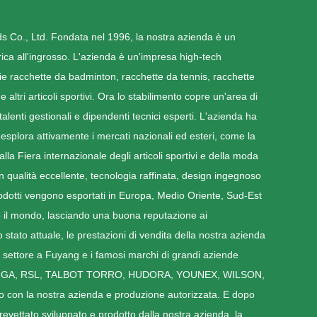
Co., Ltd. Fondata nel 1996, la nostra azienda è un
ica all'ingrosso. L'azienda è un'impresa high-tech
rie racchette da badminton, racchette da tennis, racchette
altri articoli sportivi. Ora lo stabilimento copre un'area di
alenti gestionali e dipendenti tecnici esperti. L'azienda ha
esplora attivamente i mercati nazionali ed esteri, come la
lla Fiera internazionale degli articoli sportivi e della moda
qualità eccellente, tecnologia raffinata, design ingegnoso
prodotti vengono esportati in Europa, Medio Oriente, Sud-Est
utto il mondo, lasciando una buona reputazione ai
 stato attuale, le prestazioni di vendita della nostra azienda
so settore a Fuyang e i famosi marchi di grandi aziende
 STIGA, RSL, TALBOT TORRO, HUDORA, YOUNEX, WILSON,
con la nostra azienda e produzione autorizzata. E dopo
brevettato sviluppato e prodotto dalla nostra azienda, la