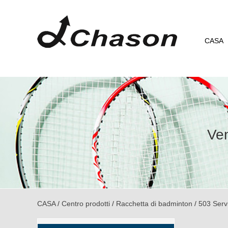
CASA
Ven
CASA
/
Centro prodotti
/
Racchetta di badminton
/
503 Serv