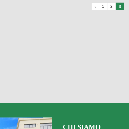
‹
1
2
3
CHI SIAMO