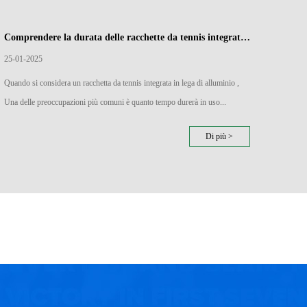
Comprendere la durata delle racchette da tennis integrate in lega di alluminio: cosa devi sapere
25-01-2025
18-01
Quando si considera un racchetta da tennis integrata in lega di alluminio ,
Moderno
Una delle preoccupazioni più comuni è quanto tempo durerà in uso...
pensand
Di più >