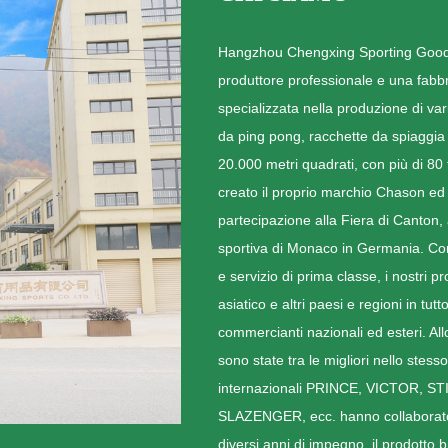
Hangzhou Chengxing Sporting Goods 
produttore professionale e una fabbr
specializzata nella produzione di va
da ping pong, racchette da spiaggia e 
20.000 metri quadrati, con più di 80 t
creato il proprio marchio Chason ed 
partecipazione alla Fiera di Canton, a
sportiva di Monaco in Germania. Con 
e servizio di prima classe, i nostri 
asiatico e altri paesi e regioni in t
commercianti nazionali ed esteri. Allo
sono state tra le migliori nello stes
internazionali PRINCE, VICTOR,
SLAZENGER, ecc. hanno collaborato 
diversi anni di impegno, il prodotto 