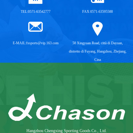
TEL:0571-63542777
FAX:0571-63595588
E-MAIL:
fxsports@vip.163.com
58 Xingyuan Road, città di Dayuan,
distretto di Fuyang, Hangzhou, Zhejiang,
Cina
Hangzhou Chengxing Sporting Goods Co., Ltd.