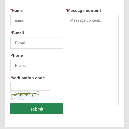
*
Name
*
Message content
*
E-mail
Phone
*
Verification code