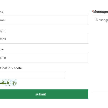
me
*
Message
ail
ne
ification code