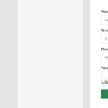
*
Na
*
E-m
Pho
*
Ver