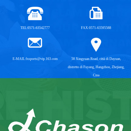
TEL:0571-63542777
FAX:0571-63595588
E-MAIL:
fxsports@vip.163.com
58 Xingyuan Road, città di Dayuan,
distretto di Fuyang, Hangzhou, Zhejiang,
Cina