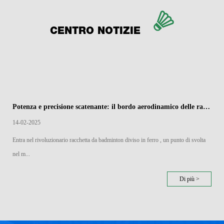
CENTRO NOTIZIE
Potenza e precisione scatenante: il bordo aerodinamico delle racchette di badminton divise in ferro
14-02-2025
Entra nel rivoluzionario racchetta da badminton diviso in ferro , un punto di svolta
nel m...
Di più >