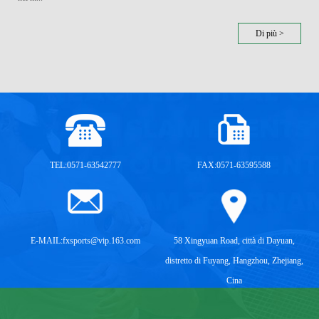
Di più >
TEL:0571-63542777
FAX:0571-63595588
E-MAIL:
fxsports@vip.163.com
58 Xingyuan Road, città di Dayuan,
distretto di Fuyang, Hangzhou, Zhejiang,
Cina